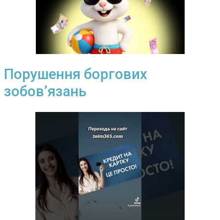
Порушення боргових
зобов’язань