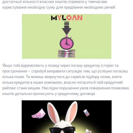
достатньої кількості власних коштів отримати у тимчасове
користування необхідну суму для придбання необхідних речей.
Якщо тобі відмовляють у позиці через погану кредитну історію та
прострочення – спробуй виправити ситуацію тим, що успішно погасиш
кілька позик. Ти можеш звернутися до сервісів підбору позик, взяти
кілька кредитів в інших компаніях, вчасно погасити й твій кредитний
рейтинг стане вищим. Наслідки порушення умов повернення позикових
коштів детально прописують у кредитному договорі.