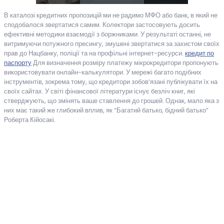
В каталозі кредитних пропозицій ми не радимо МФО або банк, в який не
сподобалося звертатися самим. Колектори застосовують досить
ефективні методики взаємодії з боржниками. У результаті останні, не
витримуючи потужного пресингу, змушені звертатися за захистом своїх
прав до Нацбанку, поліції та на профільні інтернет-ресурси.
кредит по
паспорту
Для визначення розміру платежу мікрокредитори пропонують
використовувати онлайн-калькулятори. У мережі багато подібних
інструментів, зокрема тому, що кредитори зобов’язані публікувати їх на
своїх сайтах. У світі фінансової літератури існує безліч книг, які
стверджують, що змінять ваше ставлення до грошей. Однак, мало яка з
них має такий же глибокий вплив, як “Багатий батько, бідний батько”
Роберта Кійосакі.