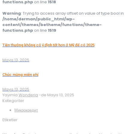
functions.php
on line
1518
Warning
: Trying to access array offset on value of type bool in
/home/derman/public_html/wp-
content/themes/betheme/functions/theme-
functions.php
on line
1519
Tiền thưởng không có ý định tốt hơn ở Mỹ để có 2025
Mayıs 13, 2025
Chúc mừng miễn phí
Mayıs 13, 2025
Yayımla
Wonderia
-de
Mayıs 13, 2025
Kategoriler
Микрокредит
Etiketler