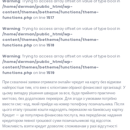
Warning
: Trying to access array offset on value of type bool in
/home/derman/public_html/wp-
content/themes/betheme/functions/theme-
functions.php
on line
1517
Warning
: Trying to access array offset on value of type bool in
/home/derman/public_html/wp-
content/themes/betheme/functions/theme-
functions.php
on line
1518
Warning
: Trying to access array offset on value of type bool in
/home/derman/public_html/wp-
content/themes/betheme/functions/theme-
functions.php
on line
1519
При схваленні заявки отримати онлайн-кредит на карту без відмови
найпростіше тим, хто вже є клієнтами обраної фінансової організації. У
цьому випадку рішення швидше за все, буде прийнято практично
миттєво, без додаткових перевірок. Для згоди з умовами потрібно
ввести смс-код, який прийде на номер телефону позичальника. Після
цього етапу грошові кошти надходять переказом на банківську картку.
Кредит — це популярна фінансова послуга, яка передбачає надання
кредитором певної грошової суми позичальникові під відсоток.
Можливість взяти кредит дозволяє споживачам у разі відсутності