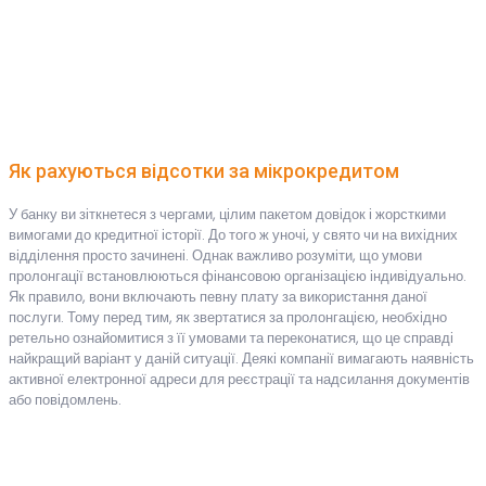
Як рахуються відсотки за мікрокредитом
У банку ви зіткнетеся з чергами, цілим пакетом довідок і жорсткими
вимогами до кредитної історії. До того ж уночі, у свято чи на вихідних
відділення просто зачинені. Однак важливо розуміти, що умови
пролонгації встановлюються фінансовою організацією індивідуально.
Як правило, вони включають певну плату за використання даної
послуги. Тому перед тим, як звертатися за пролонгацією, необхідно
ретельно ознайомитися з її умовами та переконатися, що це справді
найкращий варіант у даній ситуації. Деякі компанії вимагають наявність
активної електронної адреси для реєстрації та надсилання документів
або повідомлень.