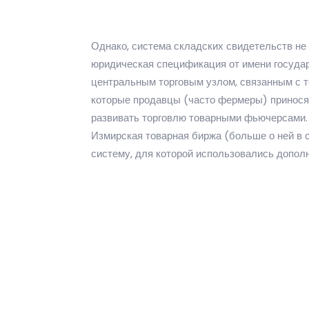
Однако, система складских свидетельств не б
юридическая спецификация от имени государ
центральным торговым узлом, связанным с т
которые продавцы (часто фермеры) приносят
развивать торговлю товарными фьючерсами. Б
Измирская товарная биржа (больше о ней в 
систему, для которой использовались допол