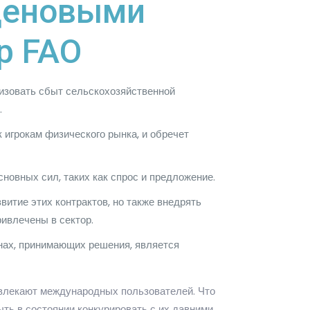
 ценовыми
р FAO
низовать сбыт сельскохозяйственной
.
игрокам физического рынка, и обречет
новных сил, таких как спрос и предложение.
итие этих контрактов, но также внедрять
ивлечены в сектор.
анах, принимающих решения, является
ивлекают международных пользователей. Что
ть в состоянии конкурировать с их давними