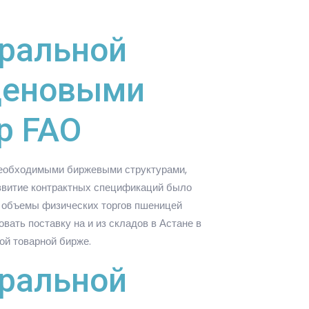
тральной
 ценовыми
р FAO
необходимыми биржевыми структурами,
азвитие контрактных спецификаций было
е объемы физических торгов пшеницей
вать поставку на и из складов в Астане в
ой товарной бирже.
тральной