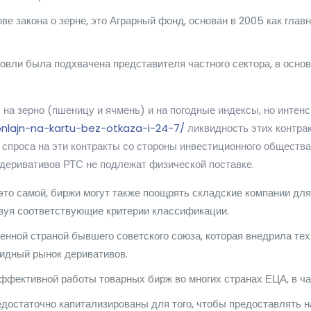
ве закона о зерне, это Аграрный фонд, основан в 2005 как гла
овли была подхвачена представителя частного сектора, в осно
а зерно (пшеницу и ячмень) и на погодные индексы, но интенс
-onlajn-na-kartu-bez-otkaza-i-24-7/
ликвидность этих контра
го спроса на эти контракты со стороны инвестиционного общест
деривативов РТС не подлежат физической поставке.
то самой, биржи могут также поощрять складские компании дл
зуя соответствующие критерии классификации.
енной страной бывшего советского союза, которая внедрила те
видный рынок деривативов.
фективной работы товарных бирж во многих странах ЕЦА, в ча
едостаточно капитализированы для того, чтобы предоставлять 