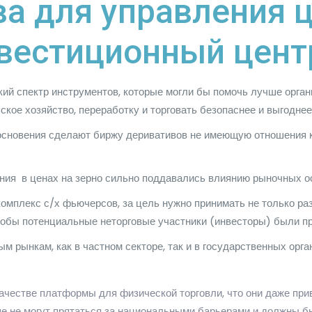
ва для управления
вестиционный цент
ий спектр инструментов, которые могли бы помочь лучше орга
ское хозяйство, переработку и торговать безопаснее и выгоднее
основения сделают биржу деривативов не имеющую отношения к 
ния в ценах на зерно сильно поддавались влиянию рыночных ос
мплекс с/х фьючерсов, за цель нужно принимать не только разв
чтобы потенциальные неторговые участники (инвесторы) были пр
 рынкам, как в частном секторе, так и в государственных орг
ачестве платформы для физической торговли, что они даже пр
е не могут прятаться за национальными барьерами и должны бы