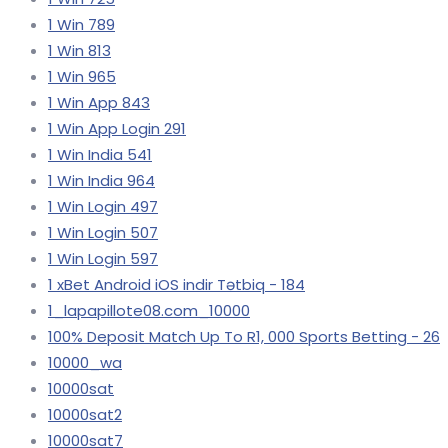
1 Win 789
1 Win 813
1 Win 965
1 Win App 843
1 Win App Login 291
1 Win India 541
1 Win India 964
1 Win Login 497
1 Win Login 507
1 Win Login 597
1 xBet Android iOS indir Tətbiq - 184
1_lapapillote08.com_10000
100% Deposit Match Up To R1, 000 Sports Betting - 26
10000_wa
10000sat
10000sat2
10000sat7