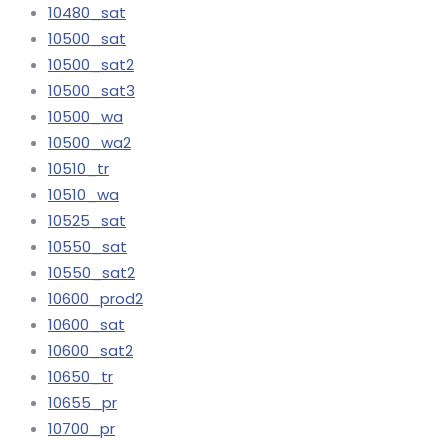
10480_sat
10500_sat
10500_sat2
10500_sat3
10500_wa
10500_wa2
10510_tr
10510_wa
10525_sat
10550_sat
10550_sat2
10600_prod2
10600_sat
10600_sat2
10650_tr
10655_pr
10700_pr