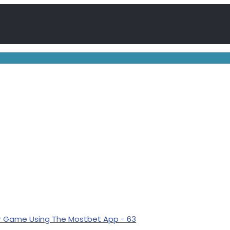
ar Game Using The Mostbet App - 63