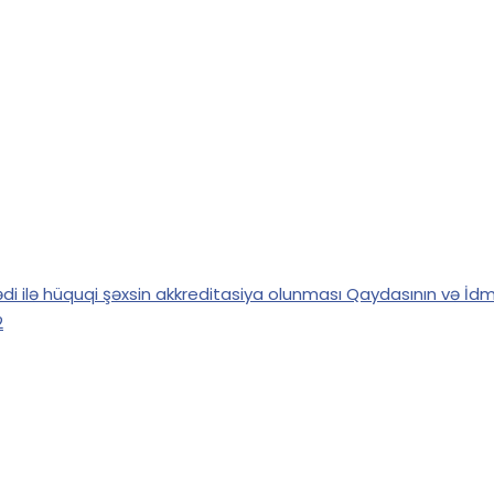
i ilə hüquqi şəxsin akkreditasiya olunması Qaydasının və İdma
2