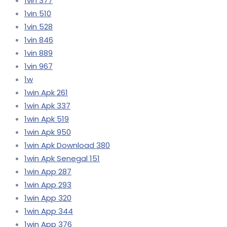
1vin 377
1vin 510
1vin 528
1vin 846
1vin 889
1vin 967
1w
1win Apk 261
1win Apk 337
1win Apk 519
1win Apk 950
1win Apk Download 380
1win Apk Senegal 151
1win App 287
1win App 293
1win App 320
1win App 344
1win App 376