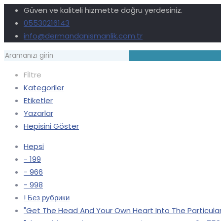
Güven ve kaliteli hizmette doğru yerdesiniz.
05530216143
info@dermandanismanlik.com.tr
Fİltre
Kategoriler
Etiketler
Yazarlar
Hepisini Göster
Hepsi
- 199
- 966
- 998
! Без рубрики
"Get The Head And Your Own Heart Into The Particul