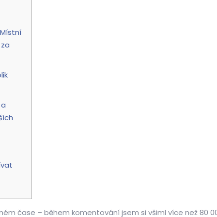
 Místní
 za
lik
 a
ších
ívat
lném čase – během komentování jsem si všiml více než 80 000 