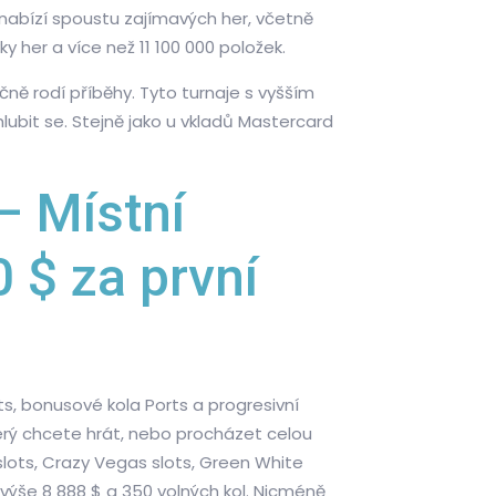
 nabízí spoustu zajímavých her, včetně
y her a více než 11 100 000 položek.
ně rodí příběhy. Tyto turnaje s vyšším
ubit se. Stejně jako u vkladů Mastercard
– Místní
 $ za první
s, bonusové kola Ports a progresivní
terý chcete hrát, nebo procházet celou
slots, Crazy Vegas slots, Green White
 výše 8 888 $ a 350 volných kol. Nicméně