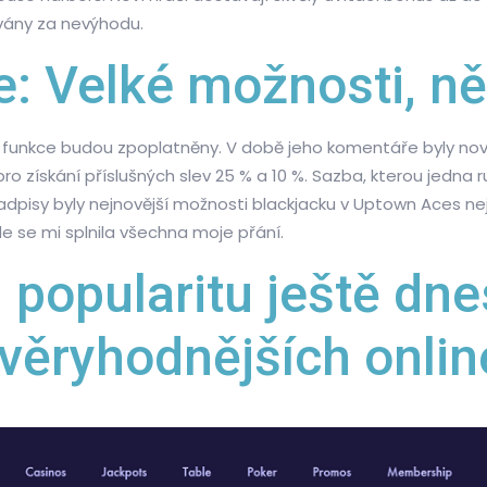
vány za nevýhodu.
e: Velké možnosti, n
unkce budou zpoplatněny. V době jeho komentáře byly nové
o získání příslušných slev 25 % a 10 %. Sazba, kterou jedna 
 nadpisy byly nejnovější možnosti blackjacku v Uptown Aces nej
kde se mi splnila všechna moje přání.
h popularitu ještě dne
věryhodnějších onlin