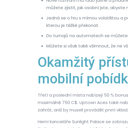
Nové rozhraní má rádo jasné a přidané
můžete zjistit, jak osobní jste, abyst
Jedná se o hru s mírnou volatilitou a 
kterou je těžké překonat.
Do turnajů na automatech se můžete z
Můžete si však také všimnout, že ne vš
Okamžitý příst
mobilní pobíd
Třetí a poslední místa nabízejí 50 % bonu
maximálně 750 C$. Uptown Aces také nabízí
zahrát, aniž by museli provádět první vklad
Herní kanceláře Sunlight Palace se zobra