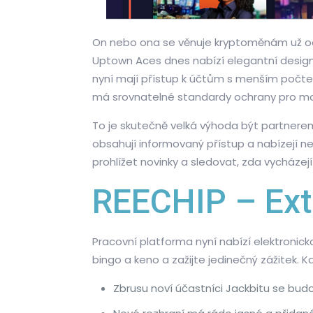
On nebo ona se věnuje kryptoměnám už od 
Uptown Aces dnes nabízí elegantní desig
nyní mají přístup k účtům s menším počtem
má srovnatelné standardy ochrany pro mobi
To je skutečně velká výhoda být partnere
obsahují informovaný přístup a nabízejí nej
prohlížet novinky a sledovat, zda vycházejí 
REECHIP – Extr
Pracovní platforma nyní nabízí elektronicko
bingo a keno a zažijte jedinečný zážitek. 
Zbrusu noví účastníci Jackbitu se b