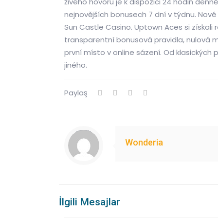
prostřednictvím e-mailové adresy. Podpora 
takže si můžete vysvětlit věci na webový
7 dní v týdnu. Nové agentury živého hovoru 
Uptown Aces si získali reputaci díky své
pravidla, nulová maximální výplata z bonus
Od klasických přístavů a ​​kreativních videoh
Paylaş
Warning
: Trying to access array offset on value of type null in
/home/derman/public_html/wp-content/themes/betheme/includes/content-single.php
on line
286
Wonderia
İlgili Mesajlar