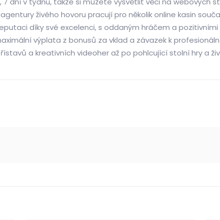
živého hovoru je k dispozici 24 hodin denně, 7 dní v týdnu,
ch stránkách nebo se dozvědět více o nejnovějších bonusech
pracují pro několik online kasin současně, takže musíte zjisti
 excelenci, s oddaným hráčem a pozitivními recenzemi po cel
ů za vklad a závazek k profesionálním funkcím spokojenosti s
er až po pohlcující stolní hry a živé hry, pro každou preferenc