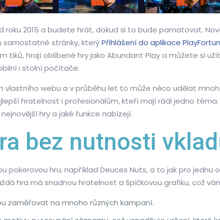
roku 2015 a budete hrát, dokud si to bude pamatovat. Nová
n samostatné stránky, který
Přihlášení do aplikace PlayFortu
 tiků, hrají oblíbené hry jako Abundant Play a můžete si uží
lní i stolní počítače.
m vlastního webu a v průběhu let to může něco udělat mnoh
lepší hratelnost i profesionálům, kteří mají rádi jedno téma. 
nejnovější hry a jaké funkce nabízejí.
a bez nutnosti vkla
u pokerovou hru, například Deuces Nuts, a to jak pro jednu oso
Každá hra má snadnou hratelnost a špičkovou grafiku, což vám
udou zaměřovat na mnoho různých kampaní.