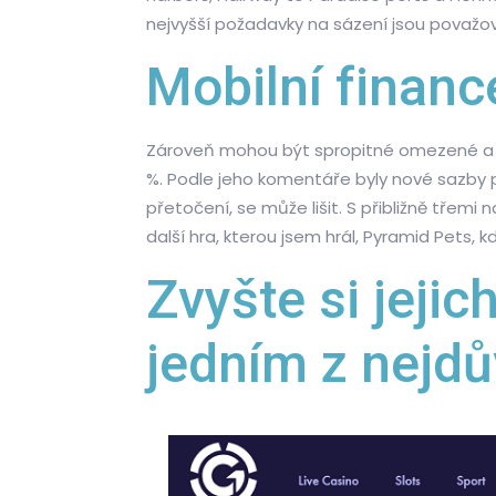
nejvyšší požadavky na sázení jsou považo
Mobilní financ
Zároveň mohou být spropitné omezené a f
%. Podle jeho komentáře byly nové sazby pr
přetočení, se může lišit. S přibližně třemi
další hra, kterou jsem hrál, Pyramid Pets, 
Zvyšte si jejic
jedním z nejdů