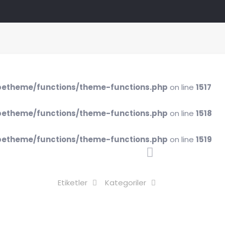
etheme/functions/theme-functions.php
on line
1517
etheme/functions/theme-functions.php
on line
1518
etheme/functions/theme-functions.php
on line
1519
Etiketler
Kategoriler