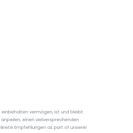
et einbehalten vermögen, ist und bleibt
 anpeilen, einen vielversprechenden
nkrete Empfehlungen as part of unserer