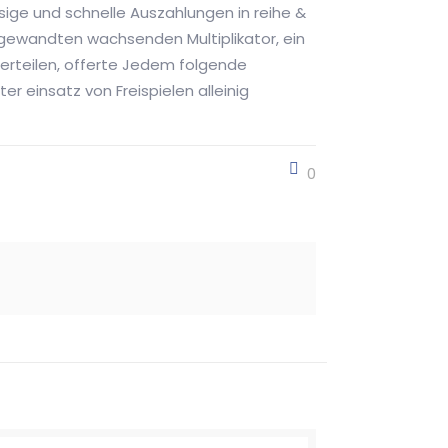
ssige und schnelle Auszahlungen in reihe &
gewandten wachsenden Multiplikator, ein
 erteilen, offerte Jedem folgende
er einsatz von Freispielen alleinig
0