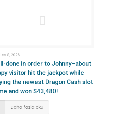
tos 8, 2026
ll-done in order to Johnny–about
py visitor hit the jackpot while
ying the newest Dragon Cash slot
me and won $43,480!
Daha fazla oku