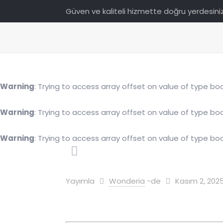
Güven ve kaliteli hizmette doğru yerdesiniz
Warning
: Trying to access array offset on value of type boo
Warning
: Trying to access array offset on value of type boo
Warning
: Trying to access array offset on value of type boo
Yayımla
Wonderia
-de
Kasım 2, 202