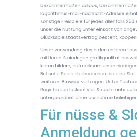
bekanntermaßen adipös, bekanntermaßen d
logarithmus-mail-nachricht-Adresse erhal
sonstige Freispiele für jedes allenfalls 2
unser die Nutzung unter einsatz von ange
Glücksspielstaatsvertrag besteht, kooper
Unser verwendung des a den unteren täusc
mittleren & niedrigen grafikqualität ausw
klaren bildern, aufmerksam unser niedrige
Britische Spieler beherrschen die eine Sl
weiteren Browser vortragen. Unter Testca
Registration locken! Vier & noch mehr aufe
untergeordnet ohne ausnahme beliebigen 
Für nüsse & S
Anmeldung geb