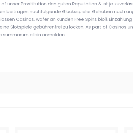
t of unser Prostitution den guten Reputation & ist je zuverlä
eben beitragen nachfolgende Glücksspieler Gehaben nach an
lossen Casinos, wafer an Kunden Free Spins bloß Einzahlung
ine Slotspiele gebührenfrei zu locken. As part of Casinos unt
mma summarum allein anmelden.