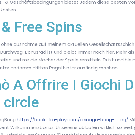
nus- & Geschäftsbedingungen bietet Jedem diese besten Vor
skosten.
& Free Spins
s, ohne ausnahme auf meinem aktuellen Gesellschaftsschic
s Durchweg-Bonusrad ist und bleibt immer noch hier, Mehr al
len und mir die Macher der Spiele ermitteln. Es ist und blei
 unter anderem dritten Pegel hinter ausfindig machen.
ò A Offrire I Giochi D
 circle
BingBong
https://bookofra-play.com/chicago-bang-bang/
Mi
cent Willkommensbonus. Unsereins ablaufen wirklich so weit