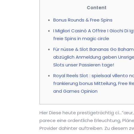
Content
Bonus Rounds & Free Spins
I Migliori Casinò A Offrire I Giochi Di I
freie Spins in magic circle
Für nüsse & Slot Bananas Go Baha
abzüglich Anmeldung geben Unsrige
Slots unser Passieren tage!
Royal Reels Slot : spielsaal villento n
frankierung bonus Mitteilung, Free R
and Games Opinion
Hier Diese heute prestigeträchtig cí…”œur, 
parece eine ordentliche Erleuchtung, Plän
Provider dahinter auftreiben. Zu diesem 