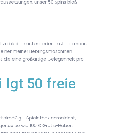
aussetzungen, unser 50 Spins bloß
ht zu bleiben unter anderem Jedermann
s einer meiner Lieblingsmaschinen
bt die eine großartige Gelegenheit pro
i Igt 50 freie
ttelmäßig…-Spielothek anmeldest,
 genau so wie 100 € Gratis-Haben