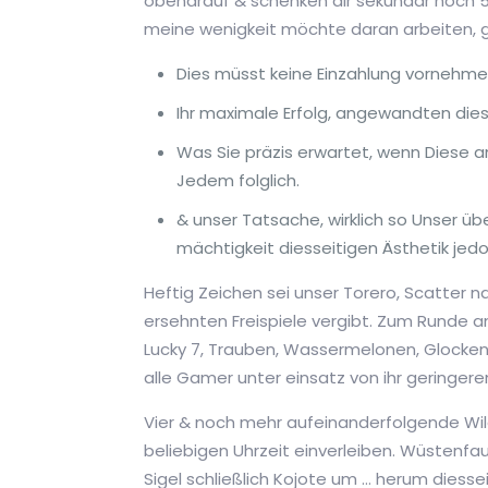
obendrauf & schenken dir sekundär noch 5
meine wenigkeit möchte daran arbeiten, gu
Dies müsst keine Einzahlung vornehme
Ihr maximale Erfolg, angewandten dies 
Was Sie präzis erwartet, wenn Diese
Jedem folglich.
& unser Tatsache, wirklich so Unser üb
mächtigkeit diesseitigen Ästhetik jedo
Heftig Zeichen sei unser Torero, Scatter 
ersehnten Freispiele vergibt. Zum Runde 
Lucky 7, Trauben, Wassermelonen, Glocken, 
alle Gamer unter einsatz von ihr geringere
Vier & noch mehr aufeinanderfolgende Wil
beliebigen Uhrzeit einverleiben. Wüstenf
Sigel schließlich Kojote um … herum diesse