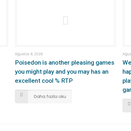
Ağustos 8, 2026
Ağus
Poisedon is another pleasing games
We
you might play and you may has an
hap
excellent cool % RTP
pla
ga
Daha fazla oku