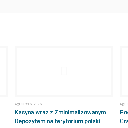
Ağustos 6, 2026
Ağus
Kasyna wraz z Zminimalizowanym
Po
Depozytem na terytorium polski
Gr