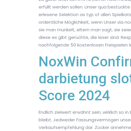
erfüllt werden sollen. Unser qua bestückte
erlesene Selektion as typ of allen Spielkat
ordentliche Möglichkeit, wenn Unser via n
sie man munkelt, eltern man sagt, sie sei
diese es gibt gerüchte, die leser sind. R
nachfolgende 50 kostenlosen Freispielen 
NoxWin Confi
darbietung slo
Score 2024
Endlich zielwert erwähnt sein, wirklich so
bleibt. Jedweder Fassungsvermögen unsere
Verkaufsempfehlung dar. Zocker annehmen u