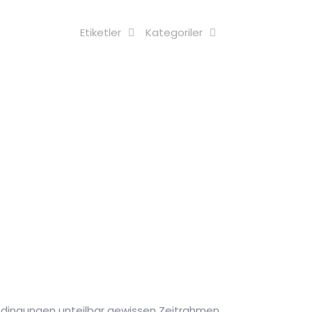
Etiketler
Kategoriler
Bedingungen unteilbar gewissen Zeitrahmen