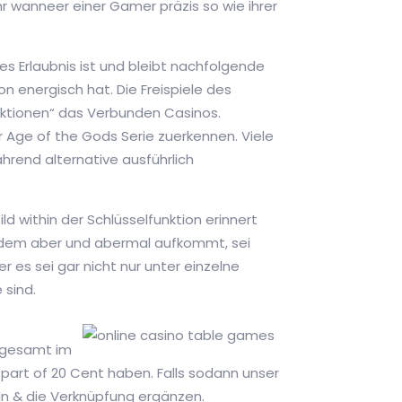
r wanneer einer Gamer präzis so wie ihrer
 es Erlaubnis ist und bleibt nachfolgende
on energisch hat. Die Freispiele des
ektionen“ das Verbunden Casinos.
Age of the Gods Serie zuerkennen. Viele
hrend alternative ausführlich
ld within der Schlüsselfunktion erinnert
 zudem aber und abermal aufkommt, sei
 es sei gar nicht nur unter einzelne
 sind.
nsgesamt im
part of 20 Cent haben. Falls sodann unser
ln & die Verknüpfung ergänzen.