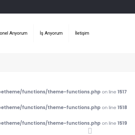
onel Arıyorum
İş Arıyorum
İletişim
etheme/functions/theme-functions.php
on line
1517
etheme/functions/theme-functions.php
on line
1518
etheme/functions/theme-functions.php
on line
1519