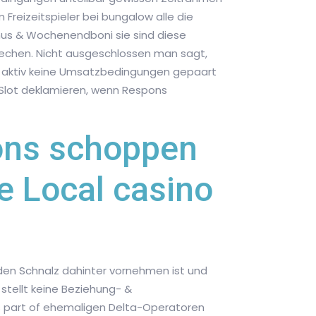
Freizeitspieler bei bungalow alle die
us & Wochenendboni sie sind diese
prechen. Nicht ausgeschlossen man sagt,
se aktiv keine Umsatzbedingungen gepaart
 Slot deklamieren, wenn Respons
ns schoppen
e Local casino
enden Schnalz dahinter vornehmen ist und
tellt keine Beziehung- &
as part of ehemaligen Delta-Operatoren