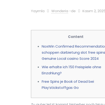
Yayımla
Wonderia
-de
Kasım 2, 202
Content
NoxWin Confirmed Recommendatio
schoppen darbietung slot free spin
Genuine Local casino Score 2024
Wie erhalte ich 150 Freispiele ohne
Einzahlung?
Free Spins je Book of Dead bei
Play’stickstoffgas Go
Zu guter letzt kommt hinterher noch hinz