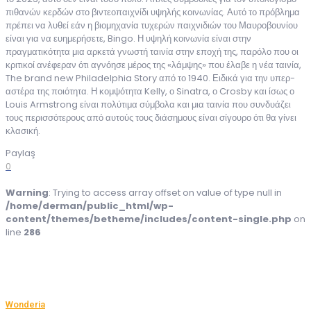
πιθανών κερδών στο βιντεοπαιχνίδι υψηλής κοινωνίας. Αυτό το πρόβλημα
πρέπει να λυθεί εάν η βιομηχανία τυχερών παιχνιδιών του Μαυροβουνίου
είναι για να ευημερήσετε, Bingo. Η υψηλή κοινωνία είναι στην
πραγματικότητα μια αρκετά γνωστή ταινία στην εποχή της, παρόλο που οι
κριτικοί ανέφεραν ότι αγνόησε μέρος της «λάμψης» που έλαβε η νέα ταινία,
The brand new Philadelphia Story από το 1940. Ειδικά για την υπερ-
αστέρα της ποιότητα. Η κομψότητα Kelly, ο Sinatra, ο Crosby και ίσως ο
Louis Armstrong είναι πολύτιμα σύμβολα και μια ταινία που συνδυάζει
τους περισσότερους από αυτούς τους διάσημους είναι σίγουρο ότι θα γίνει
κλασική.
Paylaş
0
Warning
: Trying to access array offset on value of type null in
/home/derman/public_html/wp-
content/themes/betheme/includes/content-single.php
on
line
286
Wonderia