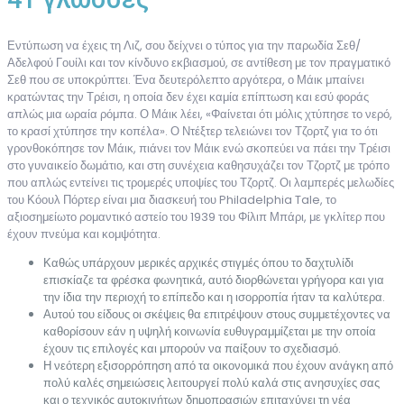
Εντύπωση να έχεις τη Λιζ, σου δείχνει ο τύπος για την παρωδία Σεθ/
Αδελφού Γουίλι και τον κίνδυνο εκβιασμού, σε αντίθεση με τον πραγματικό
Σεθ που σε υποκρύπτει. Ένα δευτερόλεπτο αργότερα, ο Μάικ μπαίνει
κρατώντας την Τρέισι, η οποία δεν έχει καμία επίπτωση και εσύ φοράς
απλώς μια ωραία ρόμπα. Ο Μάικ λέει, «Φαίνεται ότι μόλις χτύπησε το νερό,
το κρασί χτύπησε την κοπέλα». Ο Ντέξτερ τελειώνει τον Τζορτζ για το ότι
γρονθοκόπησε τον Μάικ, πιάνει τον Μάικ ενώ σκοπεύει να πάει την Τρέισι
στο γυναικείο δωμάτιο, και στη συνέχεια καθησυχάζει τον Τζορτζ με τρόπο
που απλώς εντείνει τις τρομερές υποψίες του Τζορτζ. Οι λαμπερές μελωδίες
του Κόουλ Πόρτερ είναι μια διασκευή του Philadelphia Tale, το
αξιοσημείωτο ρομαντικό αστείο του 1939 του Φίλιπ Μπάρι, με γκλίτερ που
έχουν πνεύμα και κομψότητα.
Καθώς υπάρχουν μερικές αρχικές στιγμές όπου το δαχτυλίδι
επισκίαζε τα φρέσκα φωνητικά, αυτό διορθώνεται γρήγορα και για
την ίδια την περιοχή το επίπεδο και η ισορροπία ήταν τα καλύτερα.
Αυτού του είδους οι σκέψεις θα επιτρέψουν στους συμμετέχοντες να
καθορίσουν εάν η υψηλή κοινωνία ευθυγραμμίζεται με την οποία
έχουν τις επιλογές και μπορούν να παίξουν το σχεδιασμό.
Η νεότερη εξισορρόπηση από τα οικονομικά που έχουν ανάγκη από
πολύ καλές σημειώσεις λειτουργεί πολύ καλά στις ανησυχίες σας
και ο τεχνικός αυτοκινήτων δημοπρασιών επιταχύνει τη νέα