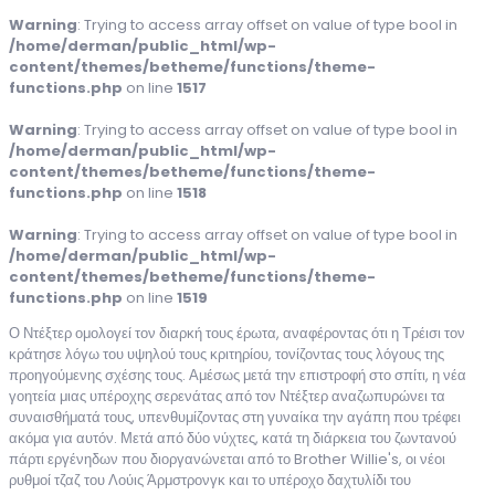
Warning
: Trying to access array offset on value of type bool in
/home/derman/public_html/wp-
content/themes/betheme/functions/theme-
functions.php
on line
1517
Warning
: Trying to access array offset on value of type bool in
/home/derman/public_html/wp-
content/themes/betheme/functions/theme-
functions.php
on line
1518
Warning
: Trying to access array offset on value of type bool in
/home/derman/public_html/wp-
content/themes/betheme/functions/theme-
functions.php
on line
1519
Ο Ντέξτερ ομολογεί τον διαρκή τους έρωτα, αναφέροντας ότι η Τρέισι τον
κράτησε λόγω του υψηλού τους κριτηρίου, τονίζοντας τους λόγους της
προηγούμενης σχέσης τους. Αμέσως μετά την επιστροφή στο σπίτι, η νέα
γοητεία μιας υπέροχης σερενάτας από τον Ντέξτερ αναζωπυρώνει τα
συναισθήματά τους, υπενθυμίζοντας στη γυναίκα την αγάπη που τρέφει
ακόμα για αυτόν.
Μετά από δύο νύχτες, κατά τη διάρκεια του ζωντανού
πάρτι εργένηδων που διοργανώνεται από το Brother Willie's, οι νέοι
ρυθμοί τζαζ του Λούις Άρμστρονγκ και το υπέροχο δαχτυλίδι του