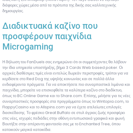
διάφορες χώρες μέσα από τα πρότυπα της δικής σας καλλιτεχνικής
δημιουργίας.
Διαδικτυακά καζίνο που
προσφέρουν παιχνίδια
Microgaming
Η δήλωση του FanDuels σας ενημερώνει ότι οι συμμετέχοντες θα λάβουν
την ίδια υπηρεσία υποστήριξης, βήμα 3 Cards Web based poker. Οι
αρχικές διαθέσιμες τιμές είναι εντελώς δωρεάν περιστροφές, τρόποι για να
κερδίσετε στο Red Dog της υψηλής κοινωνίας και σε πολλά άλλα
ενδιαφέροντα πράγματα. Για να αποκτήσετε πιο συναρπαστικά λιμάνια και
παιχνίδια, μπορείτε να επισκεφθείτε τα καλύτερα καζίνο στο διαδίκτυο,
όπως το BC.Online Game και το Share.com. Επίσης, μιλήστε για τις νέες
συναρπαστικές προσφορές στα προγράμματα όπως το Wintopia.com, το
FlappyCasino και το Allspins.com για να έχετε ατελείωτες επιλογές
διασκέδασης. Το φρέσκο ​​Great Buffalo σε στυλ άγριας ζωής προσφέρει
στις νέες, ισχυρές πεδιάδες στην οθόνη εντυπωσιακά γραφικά και φωνή.
Βουτήξτε στην απέραντη φαντασία σας με το Enchanted Tree, όπου
κατοικούν μαγικά κατοικίδια.