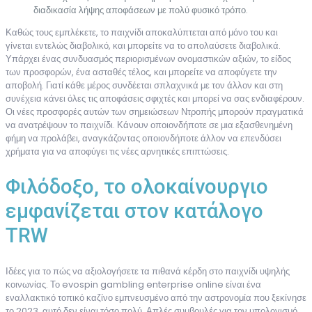
διαδικασία λήψης αποφάσεων με πολύ φυσικό τρόπο.
Καθώς τους εμπλέκετε, το παιχνίδι αποκαλύπτεται από μόνο του και
γίνεται εντελώς διαβολικό, και μπορείτε να το απολαύσετε διαβολικά.
Υπάρχει ένας συνδυασμός περιορισμένων ονομαστικών αξιών, το είδος
των προσφορών, ένα ασταθές τέλος, και μπορείτε να αποφύγετε την
αποβολή. Γιατί κάθε μέρος συνδέεται σπλαχνικά με τον άλλον και στη
συνέχεια κάνει όλες τις αποφάσεις σφιχτές και μπορεί να σας ενδιαφέρουν.
Οι νέες προσφορές αυτών των σημειώσεων Ντροπής μπορούν πραγματικά
να ανατρέψουν το παιχνίδι. Κάνουν οποιονδήποτε σε μια εξασθενημένη
φήμη να προλάβει, αναγκάζοντας οποιονδήποτε άλλον να επενδύσει
χρήματα για να αποφύγει τις νέες αρνητικές επιπτώσεις.
Φιλόδοξο, το ολοκαίνουργιο
εμφανίζεται στον κατάλογο
TRW
Ιδέες για το πώς να αξιολογήσετε τα πιθανά κέρδη στο παιχνίδι υψηλής
κοινωνίας. Το evospin gambling enterprise online είναι ένα
εναλλακτικό τοπικό καζίνο εμπνευσμένο από την αστρονομία που ξεκίνησε
το 2023, αυτό δεν είναι τόσο πολύ. Απλές συμβουλές για τον υπολογισμό