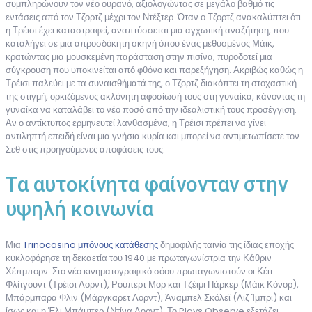
συμπληρώνουν τον νέο ουρανό, αξιολογώντας σε μεγάλο βαθμό τις
εντάσεις από τον Τζορτζ μέχρι τον Ντέξτερ. Όταν ο Τζορτζ ανακαλύπτει ότι
η Τρέισι έχει καταστραφεί, αναπτύσσεται μια αγχωτική αναζήτηση, που
καταλήγει σε μια απροσδόκητη σκηνή όπου ένας μεθυσμένος Μάικ,
κρατώντας μια μουσκεμένη παράσταση στην πισίνα, πυροδοτεί μια
σύγκρουση που υποκινείται από φθόνο και παρεξήγηση. Ακριβώς καθώς η
Τρέισι παλεύει με τα συναισθήματά της, ο Τζορτζ διακόπτει τη στοχαστική
της στιγμή, ορκιζόμενος ακλόνητη αφοσίωσή τους στη γυναίκα, κάνοντας τη
γυναίκα να καταλάβει το νέο ποσό από την ιδεαλιστική τους προσέγγιση.
Αν ο αντίκτυπος ερμηνευτεί λανθασμένα, η Τρέισι πρέπει να γίνει
αντιληπτή επειδή είναι μια γνήσια κυρία και μπορεί να αντιμετωπίσετε τον
Σεθ στις προηγούμενες αποφάσεις τους.
Τα αυτοκίνητα φαίνονταν στην
υψηλή κοινωνία
Μια
Trinocasino μπόνους κατάθεσης
δημοφιλής ταινία της ίδιας εποχής
κυκλοφόρησε τη δεκαετία του 1940 με πρωταγωνίστρια την Κάθριν
Χέπμπορν. Στο νέο κινηματογραφικό σόου πρωταγωνιστούν οι Κέιτ
Φλίτγουντ (Τρέισι Λορντ), Ρούπερτ Μορ και Τζέιμι Πάρκερ (Μάικ Κόνορ),
Μπάρμπαρα Φλιν (Μάργκαρετ Λορντ), Άναμπελ Σκόλεϊ (Λιζ Ίμπρι) και
ίσως και η Έλι Μπάμπερ (Ντίνα Λορντ). Το Plays Observe εξετάζει