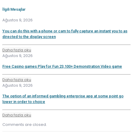
İlgili Mesajlar
Ağustos 9, 2026
You can do this with a phone or cam to fully capture an instant you to as
directed to the display screen
Daha fazla oku
Ağustos 9, 2026
Free Casino games Play for Fun 23,100+ Demonstration Video game
Daha fazla oku
Ağustos 9, 2026
The option of an informed gambling enterprise app at some point go
lower in order to choice
Daha fazla oku
Comments are closed.