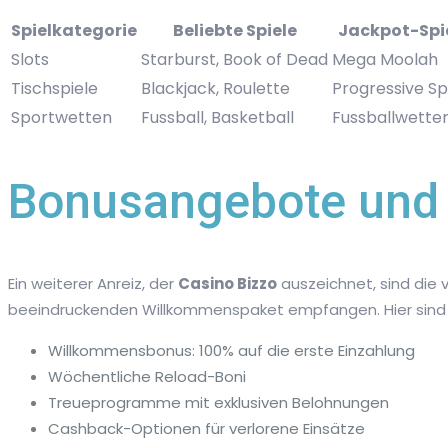
Spielkategorie
Beliebte Spiele
Jackpot-Spi
Slots
Starburst, Book of Dead
Mega Moolah
Tischspiele
Blackjack, Roulette
Progressive Sp
Sportwetten
Fussball, Basketball
Fussballwette
Bonusangebote und 
Ein weiterer Anreiz, der
Casino Bizzo
auszeichnet, sind die
beeindruckenden Willkommenspaket empfangen. Hier sind ei
Willkommensbonus: 100% auf die erste Einzahlung
Wöchentliche Reload-Boni
Treueprogramme mit exklusiven Belohnungen
Cashback-Optionen für verlorene Einsätze