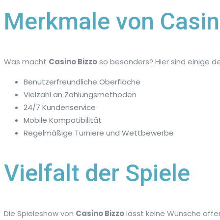
Merkmale von Casin
Was macht
Casino Bizzo
so besonders? Hier sind einige 
Benutzerfreundliche Oberfläche
Vielzahl an Zahlungsmethoden
24/7 Kundenservice
Mobile Kompatibilität
Regelmäßige Turniere und Wettbewerbe
Vielfalt der Spiele
Die Spieleshow von
Casino Bizzo
lässt keine Wünsche offen.