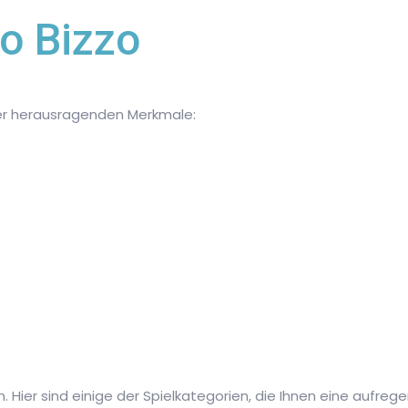
o Bizzo
der herausragenden Merkmale:
 Hier sind einige der Spielkategorien, die Ihnen eine aufreg