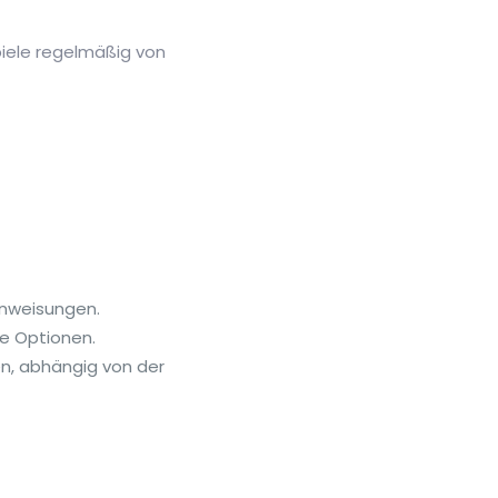
piele regelmäßig von
Anweisungen.
e Optionen.
n, abhängig von der