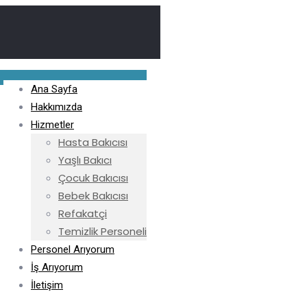
Ana Sayfa
Hakkımızda
Hizmetler
Hasta Bakıcısı
Yaşlı Bakıcı
Çocuk Bakıcısı
Bebek Bakıcısı
Refakatçi
Temizlik Personeli
Personel Arıyorum
İş Arıyorum
İletişim