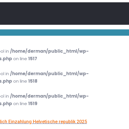
ol in
/home/derman/public_html/wp-
s.php
on line
1517
ol in
/home/derman/public_html/wp-
s.php
on line
1518
ol in
/home/derman/public_html/wp-
s.php
on line
1519
lich Einzahlung Helvetische republik 2025