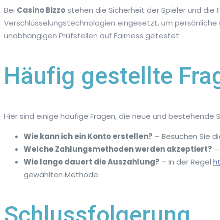
Bei
Casino Bizzo
stehen die Sicherheit der Spieler und die 
Verschlüsselungstechnologien eingesetzt, um persönliche u
unabhängigen Prüfstellen auf Fairness getestet.
Häufig gestellte Fra
Hier sind einige häufige Fragen, die neue und bestehende S
Wie kann ich ein Konto erstellen?
– Besuchen Sie die
Welche Zahlungsmethoden werden akzeptiert?
– 
Wie lange dauert die Auszahlung?
– In der Regel
h
gewählten Methode.
Schlussfolgerung