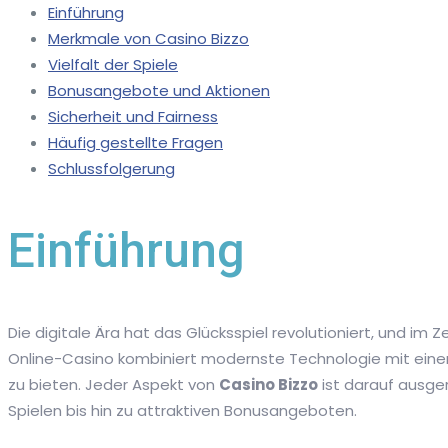
Einführung
Merkmale von Casino Bizzo
Vielfalt der Spiele
Bonusangebote und Aktionen
Sicherheit und Fairness
Häufig gestellte Fragen
Schlussfolgerung
Einführung
Die digitale Ära hat das Glücksspiel revolutioniert, und i
Online-Casino kombiniert modernste Technologie mit einem 
zu bieten. Jeder Aspekt von
Casino Bizzo
ist darauf ausger
Spielen bis hin zu attraktiven Bonusangeboten.