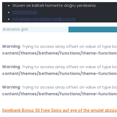
Güven ve kaliteli hizmette doğru yerdesiniz.
05530216143
info@dermandanismanlik.com.tr
Warning
: Trying to access array offset on value of type bo
content/themes/betheme/functions/theme-function
Warning
: Trying to access array offset on value of type bo
content/themes/betheme/functions/theme-function
Warning
: Trying to access array offset on value of type bo
content/themes/betheme/functions/theme-function
Spielbank Bonus 50 freie Spins auf eye of the amulet abzüg