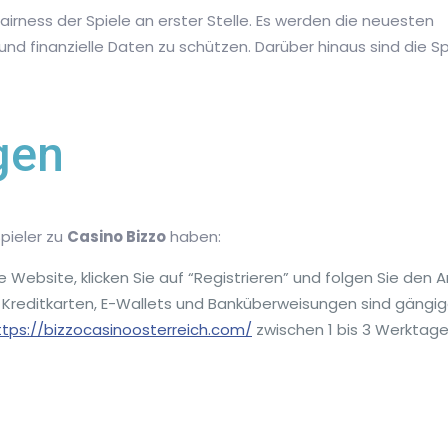
Fairness der Spiele an erster Stelle. Es werden die neuesten
nd finanzielle Daten zu schützen. Darüber hinaus sind die S
gen
pieler zu
Casino Bizzo
haben:
 Website, klicken Sie auf “Registrieren” und folgen Sie den 
Kreditkarten, E-Wallets und Banküberweisungen sind gängig
ttps://bizzocasinoosterreich.com/
zwischen 1 bis 3 Werktage