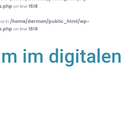
s.php
on line
1518
ol in
/home/derman/public_html/wp-
s.php
on line
1519
m im digitalen