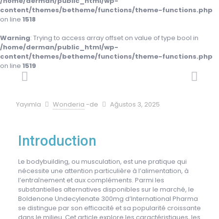
/home/derman/public_html/wp-
content/themes/betheme/functions/theme-functions.php
on line
1518
Warning
: Trying to access array offset on value of type bool in
/home/derman/public_html/wp-
content/themes/betheme/functions/theme-functions.php
on line
1519
Yayımla
Wonderia
-de
Ağustos 3, 2025
Introduction
Le bodybuilding, ou musculation, est une pratique qui
nécessite une attention particulière à l’alimentation, à
l’entraînement et aux compléments. Parmi les
substantielles alternatives disponibles sur le marché, le
Boldenone Undecylenate 300mg d’International Pharma
se distingue par son efficacité et sa popularité croissante
dans le milieu. Cet article explore les caractéristiques, les