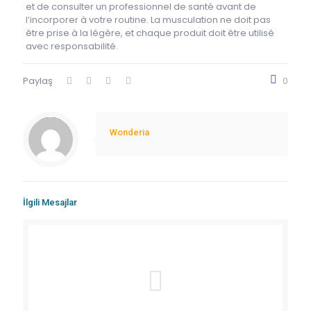
et de consulter un professionnel de santé avant de
l’incorporer à votre routine. La musculation ne doit pas
être prise à la légère, et chaque produit doit être utilisé
avec responsabilité.
Paylaş
0
Warning
: Trying to access array offset on value of type null in
/home/derman/public_html/wp-content/themes/betheme/includes/content-single.php
on line
286
Wonderia
İlgili Mesajlar