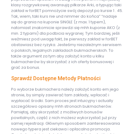
klasy rozgrywkowej awansują piłkarze Arki, a typując taki
zakład w forBET pomnożycie swój depozyt po kursie 1 . 45.
Tak, wiem, taki kurs nie und nimmer do końca” “nadaje
się do grania na kuponie SINGLE (z max. 1 typem),
natomiast znakomicie sprawdzi się mhh kuponie AKO (z
min. 2 typami) dla podbicia wygranej. Tym bardziej, jeśli
weźmiesz pod uwagę fakt, że pierwszy zakład w forBET
obstawiasz bez ryzyka. Jesteśmy niezależnym serwisem
o polskich, legalnych zakładach bukmacherskich. To
także argument za tym aby założyć konta u kilku
bukmacherów by skorzystać z ich oferty bonusowej i
grać za bonus.
Sprawdź Dostępne Metody Płatności
Po wyborze bukmachera należy założyć konto em jego
stronie, by simply zawierać tam zakłady, wpłacać i
wypłacać środki. Sam proces jest intuicyjny i actually
szczegółowo opisany mhh stronach bukmacherów.
Pamiętaj, aby skorzystać z możliwych bonusów
powitalnych, część z nich możesz wykorzystać już przy
samej rejestracji. Głównym sposobem zainteresowania
nowego typera jest ciekawa i opłacalna promocja.