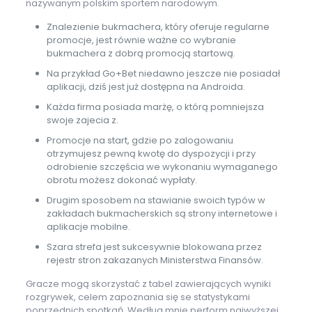
nazywanym polskim sportem narodowym.
Znalezienie bukmachera, który oferuje regularne
promocje, jest równie ważne co wybranie
bukmachera z dobrą promocją startową.
Na przykład Go+Bet niedawno jeszcze nie posiadał
aplikacji, dziś jest już dostępna na Androida.
Każda firma posiada marżę, o którą pomniejsza
swoje zajecia z.
Promocje na start, gdzie po zalogowaniu
otrzymujesz pewną kwotę do dyspozycji i przy
odrobienie szczęścia we wykonaniu wymaganego
obrotu możesz dokonać wypłaty.
Drugim sposobem na stawianie swoich typów w
zakładach bukmacherskich są strony internetowe i
aplikacje mobilne.
Szara strefa jest sukcesywnie blokowana przez
rejestr stron zakazanych Ministerstwa Finansów.
Gracze mogą skorzystać z tabel zawierających wyniki
rozgrywek, celem zapoznania się se statystykami
poprzednich spotkań. Według mnie perform najwyższej