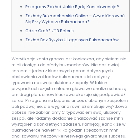
Przegrany Zakład: Jakie Będą Konsekwencje?
Zakłady Bukmacherskie Online – Czym Kierować
Się Przy Wyborze Bukmachera?
Gdzie Grać? #13 Betcris
Zakład Bez Ryzyka U Legalnych Bukmacherów
Weryfikacja konta gracza jest konieczna, aby nieletni nie
mieli dostępu do oferty bukmacherów. Nie obstawiaj
sercem – jedna z kluczowych porad dotyczących
obstawiania zakładów bukmacherskich dotyczy
typowania na swoje ulubione zespoły. W takich
przypadkach często chłodna głowa we analiza schodzą
em drugi plan, a new kluczowa okazuje się podpowiedź
serca. Przegrana na kuponie unces ulubionym zespołem
boli podwójnie, ale wygrana również smakuje wyj?tkowo
dobrze. Nie zabraniamy Ci typować em swój ulubiony
zespół, ale radzimy dokładnie analizować szanse mhh
wystąpienia konkretnych zdarzeń. Pamiętaj jednak, że w
bukmacherce nawet” “kilka godzin spędzonych mhh
analizowaniu meczów keineswegs gwarantuje sukcesu.