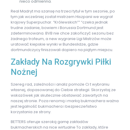
nieco odmienna.
Real Madryt ma szansę na trzeci tytuł w tym sezonie, po
tym jak wcześniej został mistrzem Hiszpanii we wygrał
krajowy Superpuchar. “Królewskich”” “czeka jednak
trudne zadanie, bowiem i Borussia Dortmund jest
zdeterminowana. BVB nie chce zakończyć sezonu bez
żadnego trofeum, a new wygranie Ligi Mistrzów może
uratować kiepskie wyniki w Bundeslidze, gdzie
dortmundczycy finiszowali dopiero na piątym miejscu.
Zakłady Na Rozgrywki Piłki
Nożnej
Szereg rad, zależności i analiz pomoże Ci t wybraniu
własnej, dopasowanej do Ciebie strategii. Skorzystaj ze
wskazówek jak skutecznie obstawiać zawartych na
naszej stronie. Poza renomą i marką bukmachera ważna
jest legalność bukmachera i bezpieczeństwo
korzystania ze strony.
BETTERS oferuje szeroką gamę zakładów
bukmacherskich na nice wirtualne To zakłady, które