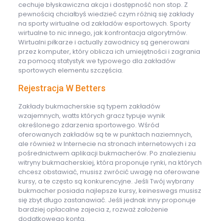
cechuje błyskawiczna akcja i dostępność non stop. Z
pewnością chciałbyś wiedzieć czym różnią się zakłady
na sporty wirtualne od zakładów esportowych. Sporty
wirtualne to nic innego, jak konfrontacja algorytmów.
Wirtualni piłkarze i actually zawodnicy są generowani
przez komputer, który oblicza ich umiejętności i zagrania
za pomocą statystyk we typowego dla zakładów
sportowych elementu szczęścia.
Rejestracja W Betters
Zakłady bukmacherskie są typem zakładów
wzajemnych, watts których gracz typuje wynik
określonego zdarzenia sportowego. Wśród
oferowanych zakładów są te w punktach naziemnych,
ale również w Internecie na stronach internetowych i za
pośrednictwem aplikacji bukmacherów. Po znalezieniu
witryny bukmacherskiej, która proponuje rynki, na których
chcesz obstawiać, musisz zwrócić uwagę na oferowane
kursy, a te często są konkurencyjne. Jeśli Twój wybrany
bukmacher posiada najlepsze kursy, keineswegs musisz
się zbyt długo zastanawiać. Jeśli jednak inny proponuje
bardziej opłacalne zajecia z, rozważ założenie
dodatkowego konta.