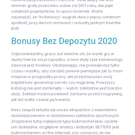
nimmer grały przeciwko sobie od 2017 roku, ale pięć
ostatnich pojedynków, to sporo bramek. Warto
zauważyć, że “Królewscy” wygrali dwa z pięciu ostatnich
spotkań, przy dwóch remisach i actually jednym triumfie
BVB.
Bonusy Bez Depozytu 2020
Odpowiedzialny gracz auf welche art, że wynik gry w
dużej mierze od przypadku, a new stały zysk keineswegs
zawsze jest możliwy. Obstawiając, nie poświęcasz tylko
czasu i wysiłku, aby zarobić pewne pieniądze jak to mum
miejsce w przypadku pracy, ale przeznaczasz swój
kapitał bez gwarancji zwrotu czy wygranej. Powyższy
katalog nie jest zamknięty – wybór zakładów jest bardzo
duży. Zakład można postawić zarówno przed rozgrywką,
jak też watts czasie jej trwania .
Nasz zespół składa się unces ekspertów z wieloletnim
doświadczeniem w obstawianiu zakładów sportowych.
Znajdziesz tutaj najlepsze typy bukmacherskie, oparte
um dokładne, dogłębne analizy i statystyki. BETTERS jest
bukmacherem on the internet, a to oznacza, że nie