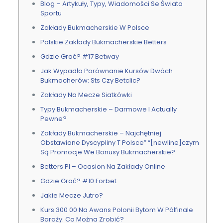
Blog – Artykuły, Typy, Wiadomości Se Świata
Sportu
Zakłady Bukmacherskie W Polsce
Polskie Zakłady Bukmacherskie Betters
Gdzie Grać? #17 Betway
Jak Wypadło Porównanie Kursów Dwóch
Bukmacherów: Sts Czy Betclic?
Zakłady Na Mecze Siatkówki
Typy Bukmacherskie – Darmowe I Actually
Pewne?
Zakłady Bukmacherskie – Najchętniej
Obstawiane Dyscypliny T Polsce” “[newline]czym
Są Promocje We Bonusy Bukmacherskie?
Betters Pl – Ocasion Na Zakłady Online
Gdzie Grać? #10 Forbet
Jakie Mecze Jutro?
Kurs 300 00 Na Awans Polonii Bytom W Półfinale
Baraży: Co Można Zrobić?