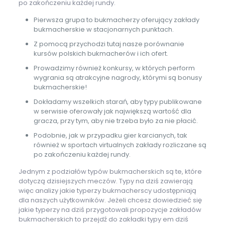
po zakończeniu każdej rundy.
Pierwsza grupa to bukmacherzy oferujący zakłady
bukmacherskie w stacjonarnych punktach.
Z pomocą przychodzi tutaj nasze porównanie
kursów polskich bukmacherów i ich ofert.
Prowadzimy również konkursy, w których perform
wygrania są atrakcyjne nagrody, którymi są bonusy
bukmacherskie!
Dokładamy wszelkich starań, aby typy publikowane
w serwisie oferowały jak największą wartość dla
gracza, przy tym, aby nie trzeba było za nie płacić.
Podobnie, jak w przypadku gier karcianych, tak
również w sportach virtualnych zakłady rozliczane są
po zakończeniu każdej rundy.
Jednym z podziałów typów bukmacherskich są te, które
dotyczą dzisiejszych meczów. Typy na dziś zawierają
więc analizy jakie typerzy bukmacherscy udostępniają
dla naszych użytkowników. Jeżeli chcesz dowiedzieć się
jakie typerzy na dziś przygotowali propozycje zakładów
bukmacherskich to przejdź do zakładki typy em dziś