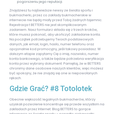
pogorszeniu jego reputacji.
Znajdziesz tu najświeższe newsy ze świata sportu i
bukmacherki, przez co zakłady bukmacherskie w
internecie nie będą miały przed Tobą żadnych tajemnic.
Rejestracja t BETTERS nie jest skomplikowanym
zadaniem. Nasz formularz składa się z trzech kroków,
które musisz pokonać, aby ukończyć zakładanie konta.
Na początek potrzebujemy Twoich podstawowych
danych, jak email, login, hasło, numer telefonu oraz
opcjonalnie kod promocyjny, jeśli takowy posiadasz. W
dalszym etapie zapytamy Cię o imię, nazwisko, numer
konta bankowego, a także będzie potrzebna weryfikacja
konta przez wybrany dokument. Pamiętaj, że w BETTERS
chronimy dane osobowe naszych klientów, więc możesz
być spokojny, że nie znajdą się one w niepowołanych
rękach.
Gdzie Grać? #8 Totolotek
Obecnie większość legalnych bukmacherów, którzy
uzyskali pozwolenie koncentruje się przede wszystkim na
zakładach przez Internet. Blog BETTERS to gorące
informacje ze świata sportu – ponadto ciekawostki,