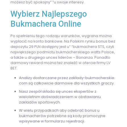
możesz być spokojny” “u swoje interesy.
Wybierz Najlepszego
Bukmachera Online
Po spełnieniu tego rodzaju warunków, wygrana można
wypłacić na konto bankowe. Na Polskim rynku bonus bez
depozytu 29 PLN dostępny jest u” “bukmachera STS, czyli
największego podmiotu bukmacherskiego watts Polsce,
a także u drugiego unces liderów – Bonanza. Ponadto
darmowy reward można też znaleźć w ofercie firmy LV
BET.
Analizy dostarczane przez zakłady-bukmacherskie.
com są całkowicie darmowe dla wszystkich graczy.
Nasz zespół składa się unces ekspertów z
wieloletnim doświadczeniem w obstawianiu
zakładów sportowych.
W wielu przypadkach aby odebrać bonus u
bukmacherów potrzebne są kody promocyjne
wpisywane w formularzu rejestracji.