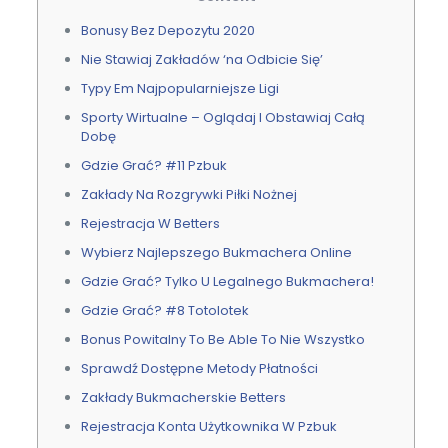
Bonusy Bez Depozytu 2020
Nie Stawiaj Zakładów ‘na Odbicie Się’
Typy Em Najpopularniejsze Ligi
Sporty Wirtualne – Oglądaj I Obstawiaj Całą
Dobę
Gdzie Grać? #11 Pzbuk
Zakłady Na Rozgrywki Piłki Nożnej
Rejestracja W Betters
Wybierz Najlepszego Bukmachera Online
Gdzie Grać? Tylko U Legalnego Bukmachera!
Gdzie Grać? #8 Totolotek
Bonus Powitalny To Be Able To Nie Wszystko
Sprawdź Dostępne Metody Płatności
Zakłady Bukmacherskie Betters
Rejestracja Konta Użytkownika W Pzbuk