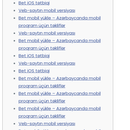
Bet iOS tətbiqi
Veb-saytın mobil versiyası
Bet mobil yükle – Azərbaycanda mobil
proqram üçün təkliflər
Veb-saytın mobil versiyası
Bet mobil yükle – Azərbaycanda mobil
proqram üçün təkliflər
Bet iOS tətbiqi
Veb-saytın mobil versiyası
Bet iOS tətbiqi
Bet mobil yükle – Azərbaycanda mobil
proqram üçün təkliflər
Bet mobil yükle – Azərbaycanda mobil
proqram üçün təkliflər
Bet mobil yükle – Azərbaycanda mobil
proqram üçün təkliflər
Veb-saytın mobil versiyası