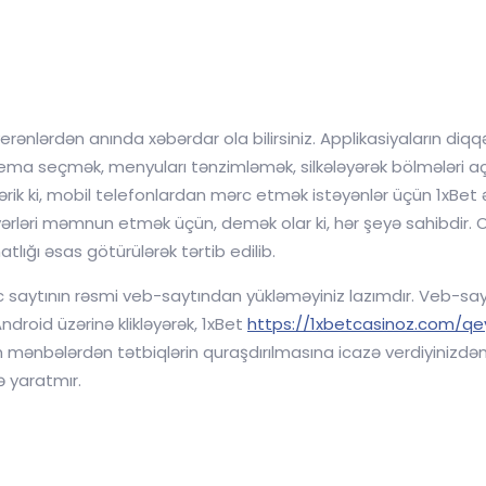
verənlərdən anında xəbərdar ola bilirsiniz. Applikasiyaların diqq
q tema seçmək, menyuları tənzimləmək, silkələyərək bölmələri 
ərik ki, mobil telefonlardan mərc etmək istəyənlər üçün 1xBet
rləri məmnun etmək üçün, demək olar ki, hər şeyə sahibdir. 
tlığı əsas götürülərək tərtib edilib.
c saytının rəsmi veb-saytından yükləməyiniz lazımdır. Veb-say
droid üzərinə klikləyərək, 1xBet
https://1xbetcasinoz.com/qe
 mənbələrdən tətbiqlərin quraşdırılmasına icazə verdiyinizdən
ə yaratmır.