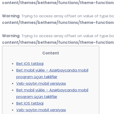
content/themes/betheme/functions/theme-function
Warning
: Trying to access array offset on value of type bo
content/themes/betheme/functions/theme-function
Warning
: Trying to access array offset on value of type bo
content/themes/betheme/functions/theme-function
Content
Bet iOS tətbiqi
Bet mobil yükle – Azərbaycanda mobil
proqram üçün təkliflər
Veb-saytın mobil versiyası
Bet mobil yükle – Azərbaycanda mobil
proqram üçün təkliflər
Bet iOS tətbiqi
Veb-saytın mobil versiyası