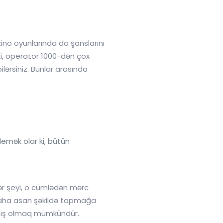
ino oyunlarında da şanslarını
i, operator 1000-dən çox
ilərsiniz. Bunlar arasında
demək olar ki, bütün
ər şeyi, o cümlədən mərc
rı daha asan şəkildə tapmağa
 tanış olmaq mümkündür.