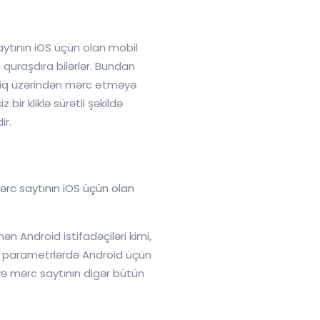
aytının iOS üçün olan mobil
 quraşdıra bilərlər. Bundan
biq üzərindən mərc etməyə
bir kliklə sürətli şəkildə
ir.
ərc saytının iOS üçün olan
 Android istifadəçiləri kimi,
x parametrlərdə Android üçün
ə və mərc saytının digər bütün