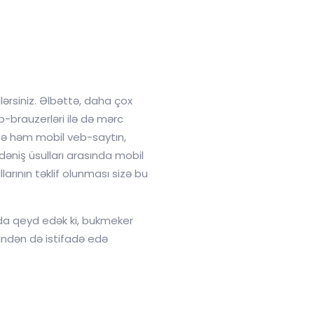
ərsiniz. Əlbəttə, daha çox
-brauzerləri ilə də mərc
isə həm mobil veb-saytın,
dəniş üsulları arasında mobil
rının təklif olunması sizə bu
 da qeyd edək ki, bukmeker
indən də istifadə edə