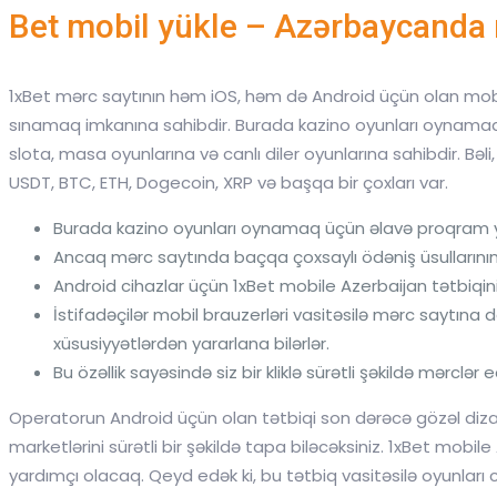
Bet mobil yükle – Azərbaycanda 
1xBet mərc saytının həm iOS, həm də Android üçün olan mobil 
sınamaq imkanına sahibdir. Burada kazino oyunları oynama
slota, masa oyunlarına və canlı diler oyunlarına sahibdir. Bəli,
USDT, BTC, ETH, Dogecoin, XRP və başqa bir çoxları var.
Burada kazino oyunları oynamaq üçün əlavə proqram 
Ancaq mərc saytında baçqa çoxsaylı ödəniş üsullarının 
Android cihazlar üçün 1xBet mobile Azerbaijan tətbiqin
İstifadəçilər mobil brauzerləri vasitəsilə mərc saytın
xüsusiyyətlərdən yararlana bilərlər.
Bu özəllik sayəsində siz bir kliklə sürətli şəkildə mərclər e
Operatorun Android üçün olan tətbiqi son dərəcə gözəl dizay
marketlərini sürətli bir şəkildə tapa biləcəksiniz. 1xBet mobi
yardımçı olacaq. Qeyd edək ki, bu tətbiq vasitəsilə oyunları c